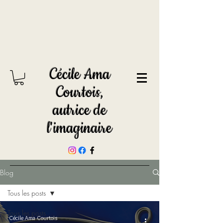
Cécile Ama
Courtois,
autrice de
l'imaginaire
Blog
Tous les posts
Tous les posts
Cécile Ama Courtois