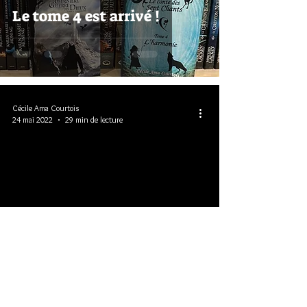
Le tome 4 est arrivé !
Cécile Ama Courtois
24 mai 2022
29 min de lecture
#4 La goule au bois
dormant