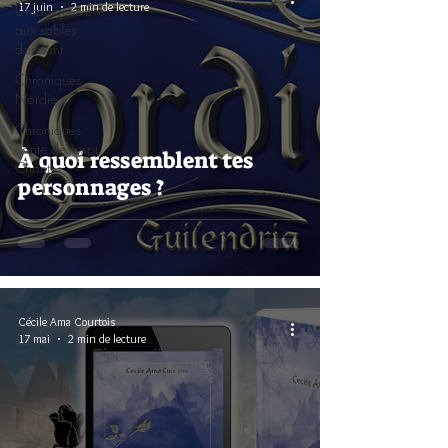
17 juin
2 min de lecture
Chroniques Ève
aux sables
dormant
Chroniques
Nordie
Chroniques
conte des sept
À quoi ressemblent tes
Chants
personnages ?
Cécile Ama Courtois
17 mai
2 min de lecture