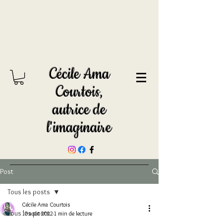
Cécile Ama
Courtois,
autrice de
l'imaginaire
Post
Tous les posts
Cécile Ama Courtois
Tous les posts
10 août 2022
1 min de lecture