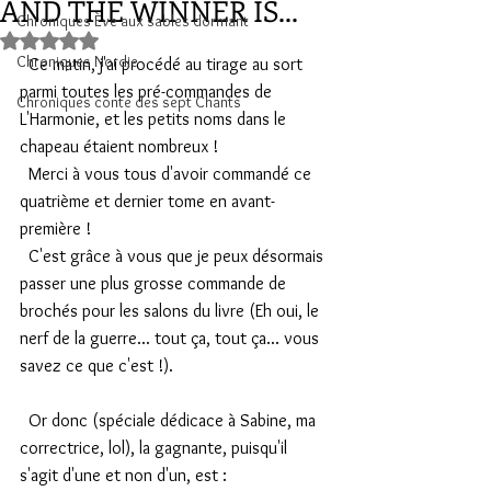
AND THE WINNER IS...
Chroniques Ève aux sables dormant
Noté NaN étoiles sur 5.
Chroniques Nordie
  Ce matin, j'ai procédé au tirage au sort 
parmi toutes les pré-commandes de 
Chroniques conte des sept Chants
L'Harmonie, et les petits noms dans le 
chapeau étaient nombreux !
  Merci à vous tous d'avoir commandé ce 
quatrième et dernier tome en avant-
première !
  C'est grâce à vous que je peux désormais 
passer une plus grosse commande de 
brochés pour les salons du livre (Eh oui, le 
nerf de la guerre... tout ça, tout ça... vous 
savez ce que c'est !).
  Or donc (spéciale dédicace à Sabine, ma 
correctrice, lol), la gagnante, puisqu'il 
s'agit d'une et non d'un, est :