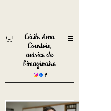
Cécile Ama
Courtois,
autrice de
l'imaginaire