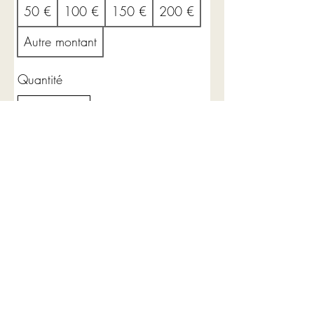
50 €
100 €
150 €
200 €
Autre montant
Quantité
Acheter
Haut de page
©2018 by Cécile Ama Courtois auteure. Proudly
created with Wix.com -
Mentions Légales
-
CGV
-