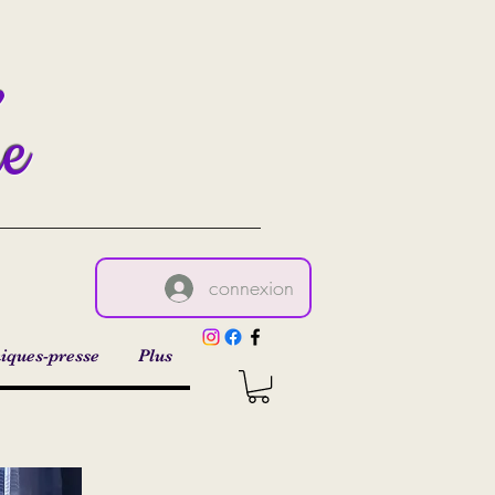
,
re
connexion
iques-presse
Plus