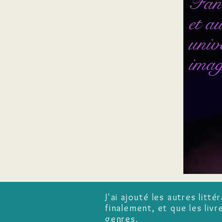
Fant
et au
univ
imag
J'ai ajouté les autres litt
finalement, et que les liv
genres.