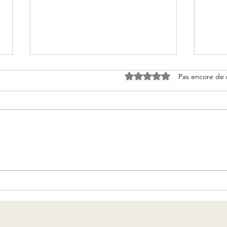
Noté 0 étoile sur 5.
Pas encore de 
All’s
Ma très chère Guilendria :
Une Ode à la Création