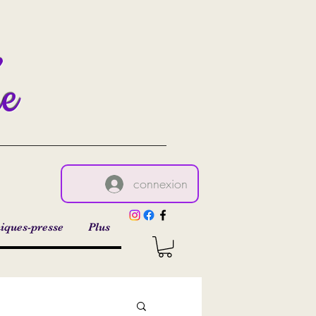
,
re
connexion
iques-presse
Plus