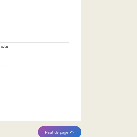
note
 Fair in Love and War
Haut de page