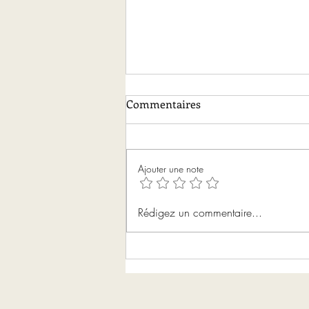
Commentaires
Ajouter une note
À quoi ressemblent tes
Rédigez un commentaire...
personnages ?