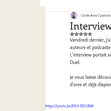
Chroniques conte des sept Ch
Cécile Ama Courtois
Interview
Noté NaN étoiles s
Vendredi dernier, j'a
auteure et podcaste
L'interview portait 
Duel.
Je vous laisse découv
d'ores et déjà dispo
https://youtu.be/Dh9-fZh1lhM