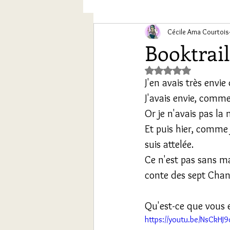
Chroniques conte des sept Ch
Cécile Ama Courtois
Booktrail
Noté NaN étoiles s
J'en avais très envie 
J'avais envie, comme
Or je n'avais pas l
Et puis hier, comme 
suis attelée.
Ce n'est pas sans mal
conte des sept Chan
Qu'est-ce que vous 
https://youtu.be/NsCkHJ9