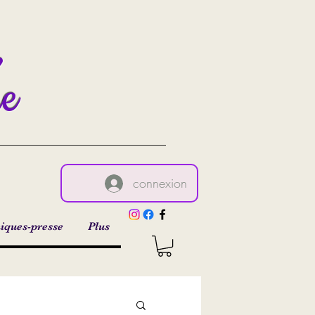
,
re
connexion
iques-presse
Plus