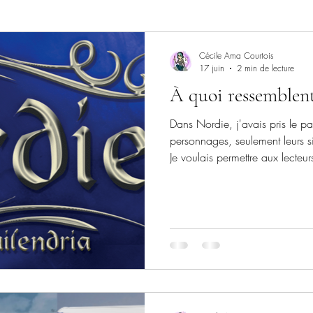
ants
Cécile Ama Courtois
17 juin
2 min de lecture
À quoi ressemblent
Dans Nordie, j'avais pris le pa
personnages, seulement leurs sig
Je voulais permettre aux lecteur
de les imaginer à leur conven
temps j'ai de plus en plus de 
souhaitent savoir à quoi ressem
que je les vois, moi. Alors je 
Quand j'ai commencé à écrire