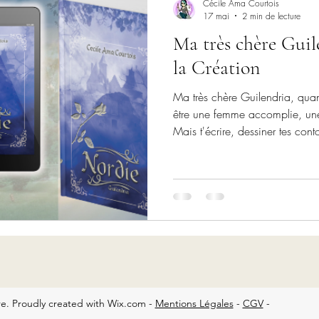
Cécile Ama Courtois
17 mai
2 min de lecture
Ma très chère Guil
la Création
Ma très chère Guilendria, quand je t'ai rencontrée, je pensais
être une femme accomplie, une 
Mais t'écrire, dessiner tes con
arpenter les sentiers ombragés
de tes pensées, ligne par ligne
fait grandir d'une manière que
Que je n'avais pas anticipé
e. Proudly created with Wix.com -
Mentions Légales
-
CGV
-