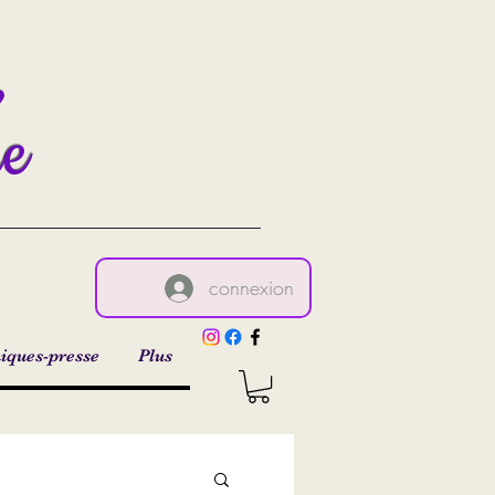
,
re
connexion
iques-presse
Plus