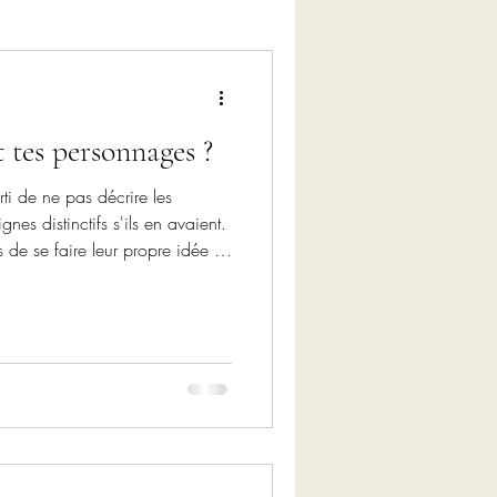
 tes personnages ?
rti de ne pas décrire les
nes distinctifs s'ils en avaient.
s de se faire leur propre idée et
ance. Mais depuis quelques
demandes de lecteurs qui
blent Deijan et Guilendria, tels
me suis penchée sur la question.
 Nordie, en 2015, j'ai c