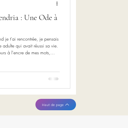
endria : Une Ode à
adulte qui avait réussi sa vie.
tours à l'encre de mes mots,
 de ton âme, cheminer le long
, chapitre après chapitre, m'a
 je ne m'étais pas imaginée.
Haut de page