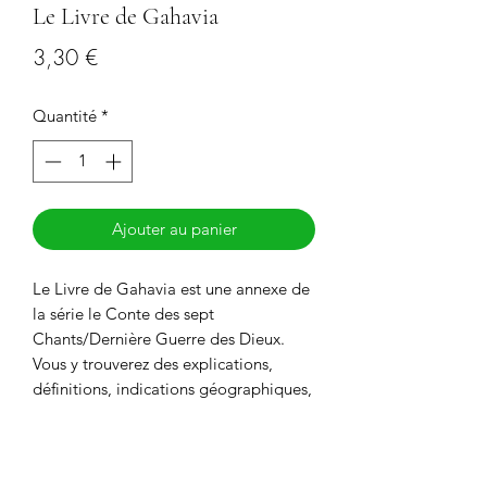
Le Livre de Gahavia
Prix
3,30 €
Quantité
*
Ajouter au panier
Le Livre de Gahavia est une annexe de
la série le Conte des sept
Chants/Dernière Guerre des Dieux.
Vous y trouverez des explications,
définitions, indications géographiques,
liste des personnages, etc.
IL EST
OFFERT
POUR TOUTE