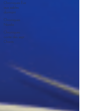
Chroniques Ève
aux sables
dormant
Chroniques
Nordie
Chroniques
conte des sept
Chants