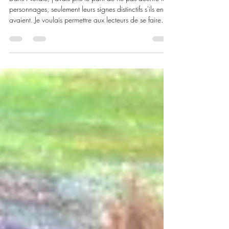
À quoi ressemblent tes personnages ?
Dans Nordie, j'avais pris le parti de ne pas décrire les
personnages, seulement leurs signes distinctifs s'ils en
avaient. Je voulais permettre aux lecteurs de se faire
leur propre idée et de les imaginer à leur convenance.
Mais depuis quelques temps j'ai de plus en plus de
demandes de lecteurs qui souhaitent savoir à quoi
ressemblent Deijan et Guilendria, tels que je les vois,
moi. Alors je me suis penchée sur la question. Quand
j'ai commencé à écrire Nordie, en 2015, j'ai c