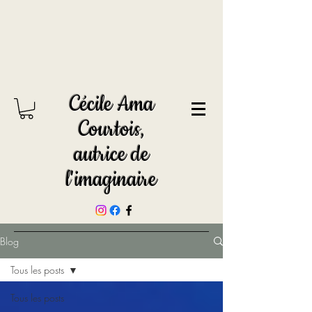
Cécile Ama
Courtois,
autrice de
l'imaginaire
Blog
Tous les posts
Tous les posts