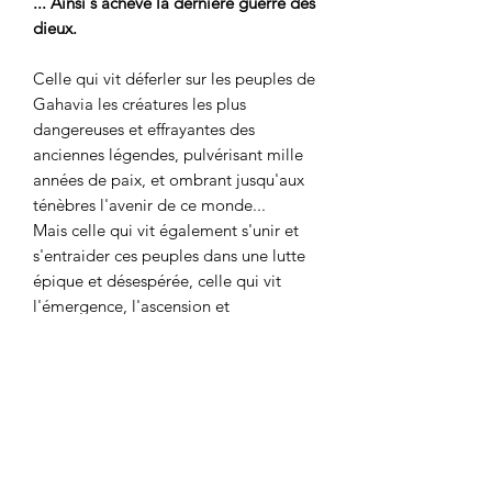
... Ainsi s'achève la dernière guerre des
dieux.
Celle qui vit déferler sur les peuples de
Gahavia les créatures les plus
dangereuses et effrayantes des
anciennes légendes, pulvérisant mille
années de paix, et ombrant jusqu'aux
ténèbres l'avenir de ce monde...
Mais celle qui vit également s'unir et
s'entraider ces peuples dans une lutte
épique et désespérée, celle qui vit
l'émergence, l'ascension et
l'avènement de héros aussi inattendus
qu'admirables et aussi valeureux
qu'improbables.
Cette guerre qui jeta des anonymes
dans la quête périlleuse et cabalistique
des sept Chants...