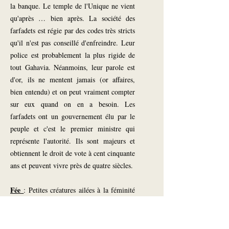
la banque. Le temple de l'Unique ne vient
qu'après … bien après. La société des
farfadets est régie par des codes très stricts
qu'il n'est pas conseillé d'enfreindre. Leur
police est probablement la plus rigide de
tout Gahavia. Néanmoins, leur parole est
d'or, ils ne mentent jamais (or affaires,
bien entendu) et on peut vraiment compter
sur eux quand on en a besoin. Les
farfadets ont un gouvernement élu par le
peuple et c'est le premier ministre qui
représente l'autorité. Ils sont majeurs et
obtiennent le droit de vote à cent cinquante
ans et peuvent vivre près de quatre siècles.
Fée
: Petites créatures ailées à la féminité
exacerbée, à la beauté fraiche et pétillante
et au tempérament frivole, les Fées ont un
pouvoir particulier directement lié à l'une