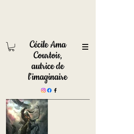
Cécile Ama
Courtois,
autrice de
l'imaginaire