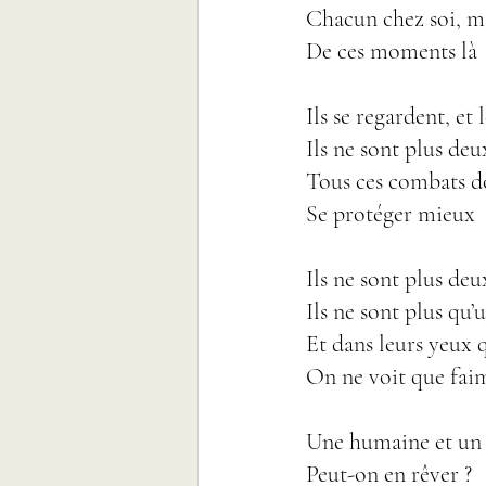
Chacun chez soi, ma
De ces moments là
Ils se regardent, et
Ils ne sont plus deu
Tous ces combats do
Se protéger mieux
Ils ne sont plus de
Ils ne sont plus qu’
Et dans leurs yeux 
On ne voit que fai
Une humaine et un l
Peut-on en rêver ?