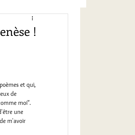
enèse !
apoèmes et qui, 
reux de 
 comme moi". 
d'être une 
de m'avoir 