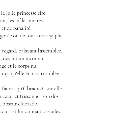
la jolie princesse elfe
ir, les mâles invités.
 et de banalité,
ngorée ou de tout autre sylphe.
regard, balayant l'assemblée,
t, devant un inconnu.
vage et le corps nu,
ur ça qu'elle était si troublée…
fauves qu'il braquait sur elle
n cœur et frissonner son dos.
, obscur eldorado,
court et lui donnait des ailes.