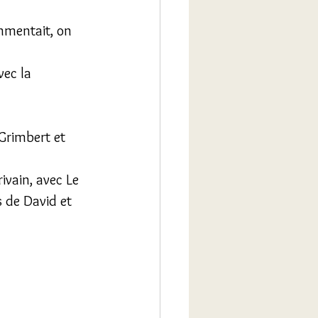
mmentait, on 
vec la 
 Grimbert et 
ivain, avec Le 
 de David et 