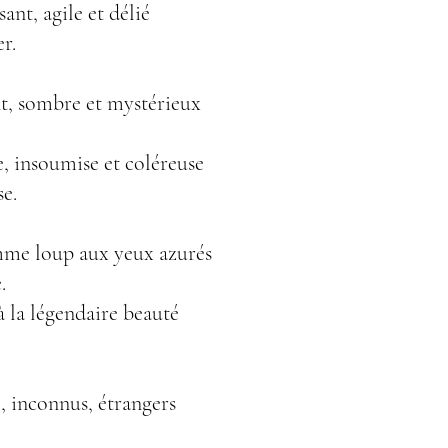
sant, agile et délié
er.
nt, sombre et mystérieux
re, insoumise et coléreuse
e.
mme loup aux yeux azurés
.
 la légendaire beauté
e, inconnus, étrangers