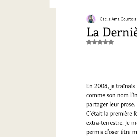
Chroniques conte des sept Ch
Cécile Ama Courtois
La Derniè
Noté NaN étoiles s
En 2008, je traînais
comme son nom l'ind
partager leur prose
C'était la première f
extra-terrestre. Je 
permis d'oser être m