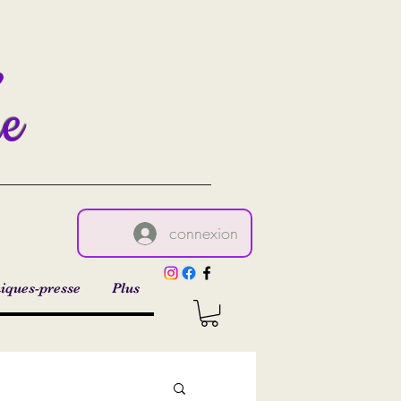
,
re
connexion
iques-presse
Plus