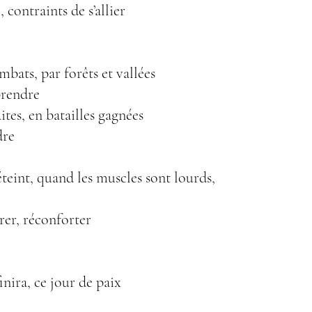
, contraints de s’allier
bats, par forêts et vallées
rendre
ites, en batailles gagnées
dre
éteint, quand les muscles sont lourds,
arer, réconforter
inira, ce jour de paix