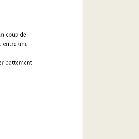
un coup de 
e entre une 
er battement 