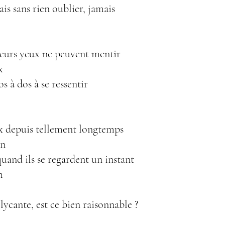
is sans rien oublier, jamais
 leurs yeux ne peuvent mentir
x
s à dos à se ressentir
ux depuis tellement longtemps
un
quand ils se regardent un instant
m
ycante, est ce bien raisonnable ?