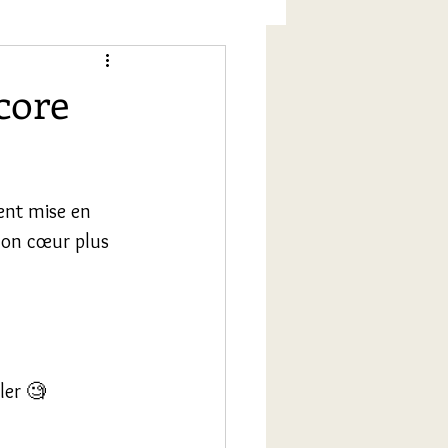
core
ment mise en 
 mon cœur plus 
ler 🧐