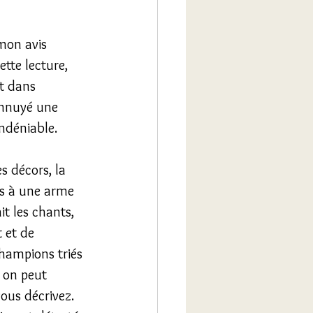
 mon avis 
tte lecture, 
t dans 
ennuyé une 
ndéniable. 
s décors, la 
is à une arme 
t les chants, 
 et de 
hampions triés 
, on peut 
ous décrivez. 