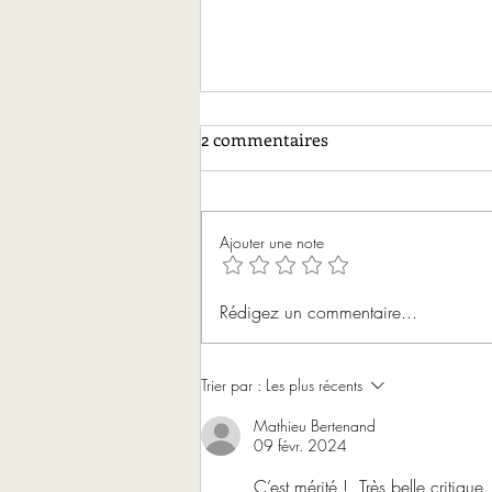
2 commentaires
Ajouter une note
À quoi ressemblent tes
Rédigez un commentaire...
personnages ?
Trier par :
Les plus récents
Mathieu Bertenand
09 févr. 2024
C’est mérité !  Très belle critique.