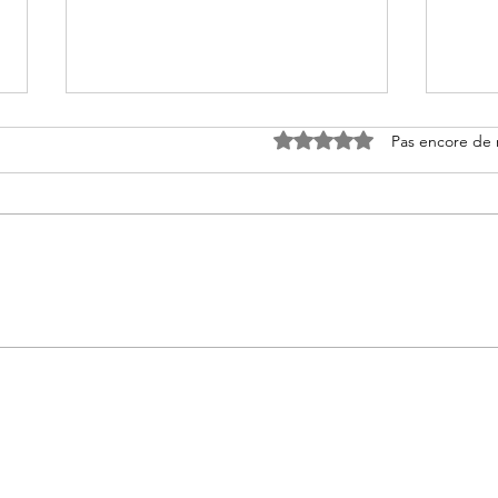
Noté 0 étoile sur 5.
Pas encore de 
All’s
Ma très chère Guilendria :
Une Ode à la Création