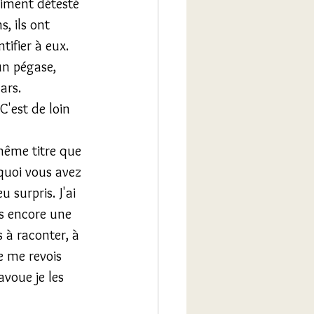
aiment détesté 
, ils ont 
ifier à eux. 
un pégase, 
ars.
C'est de loin 
même titre que 
rquoi vous avez 
 surpris. J'ai 
s encore une 
 à raconter, à 
e me revois 
avoue je les 