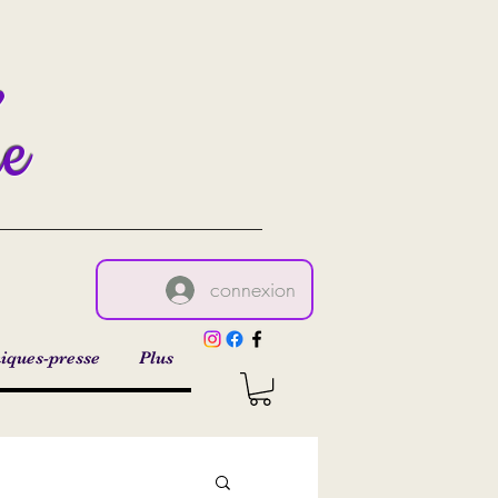
,
re
connexion
iques-presse
Plus