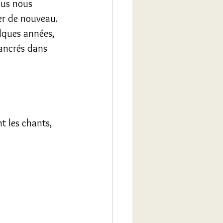
ous nous 
er de nouveau. 
lques années, 
ancrés dans 
t les chants, 