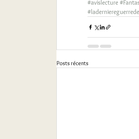
#avislecture
#Fantas
#laderniereguerred
Posts récents