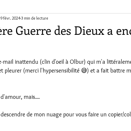
ants
9 févr. 2024
3 min de lecture
ère Guerre des Dieux a en
ur 5.
 e-mail inattendu (clin d'oeil à Olbur) qui m'a littérale
 et pleurer (merci l'hypersensibilité 😅) et a fait battre
d'amour, mais....
e descendre de mon nuage pour vous faire un copier/col