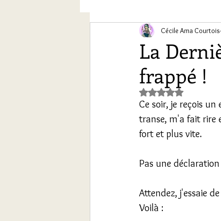
Chroniques conte des sept Ch
Cécile Ama Courtois
La Derni
frappé !
Noté NaN étoiles s
Ce soir, je reçois un
transe, m'a fait rire
fort et plus vite.
Pas une déclaration 
Attendez, j'essaie d
Voilà :