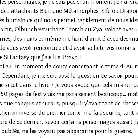
les personnages, je ne sais pas si un moment j'en ai vr
endez attachants Bien que Métamorphes, Elfe ou Dragons
ès humain ce qui nous permet rapidement de nous ident
Edoran, Olbur chevauchant Thorak ou Zya, volant avec 
ornes, des nains et même me liant d'amitié avec des ma
 de vous avoir rencontrée et d'avoir acheté vos romans. 
de SFFantasy que j'aie lus. Bravo !
j'ai eu un moment de doute concernant le tome 4. Au 
ré. Cependant, je me suis posé la question de savoir pou
si tôt dans le livre ? Je vous avoue que cela m'a un peu
50 pages de festivités me paraissaient beaucoup... mai
 que conquis et surpris, puisqu'il y'avait tant de choses
e chemin inverse du premier tome m'a fait sourire, tant j
re de ce dernier. Revoir certains personnages aussi ! J'
ubliés, ne les voyant pas apparaître pour la guerre. 