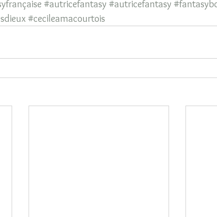
yfrançaise
#autricefantasy
#autricefantasy
#fantasybo
esdieux
#cecileamacourtois