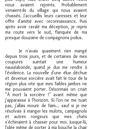
nous avaient rejoints. Probablement 
venaient-ils du village qui nous avaient 
chassés. J'accueillis leurs caresses et leur 
offre d'amitié avec reconnaissance. Puis 
après avoir ravalé ma déception, je repris 
ma route vers le sud, flanquée de ma 
presque douzaine de compagnons poilus. 
	Je n'avais quasiment rien mangé 
depuis trois jours, et de certaines de mes 
coupures suintait une humeur 
nauséabonde, quand je dus me rendre à 
l'évidence. La nouvelle d'une élue déchue 
et devenue sorcière avait fait le tour de la 
région plus vite que mes faibles jambes ne 
me pouvaient porter. Désormais on criait 
"À mort la sorcière !" avant même que 
j'apparaisse à l'horizon. Si l'on ne me tuait 
pas, j'allais mourir de faim… sauf si je me 
résolvais à manger les mulots, campagnols 
et autres rongeurs que mes chats 
s'échinaient à chasser pour moi. Jusque-là, 
l'idée même de porter à ma bouche la chair 