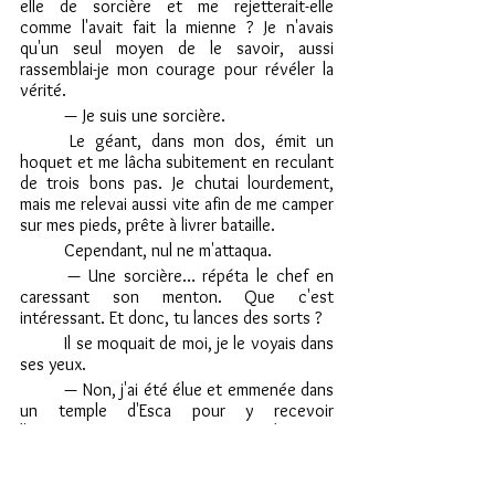
elle de sorcière et me rejetterait-elle 
comme l'avait fait la mienne ? Je n'avais 
qu'un seul moyen de le savoir, aussi 
rassemblai-je mon courage pour révéler la 
vérité.
	— Je suis une sorcière.
	Le géant, dans mon dos, émit un 
hoquet et me lâcha subitement en reculant 
de trois bons pas. Je chutai lourdement, 
mais me relevai aussi vite afin de me camper 
sur mes pieds, prête à livrer bataille.
	Cependant, nul ne m'attaqua.
	— Une sorcière… répéta le chef en 
caressant son menton. Que c'est 
intéressant. Et donc, tu lances des sorts ? 
	Il se moquait de moi, je le voyais dans 
ses yeux.
	— Non, j'ai été élue et emmenée dans 
un temple d'Esca pour y recevoir 
l'enseignement. Mais je ne voulais pas 
devenir une prêtresse alors je me suis 
enfuie. Comme j'ai toujours les dons de la 
déesse mais pas la formation, je suis 