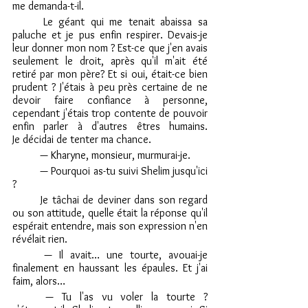
me demanda-t-il.
	Le géant qui me tenait abaissa sa 
paluche et je pus enfin respirer. Devais-je 
leur donner mon nom ? Est-ce que j'en avais 
seulement le droit, après qu'il m'ait été 
retiré par mon père? Et si oui, était-ce bien 
prudent ? J'étais à peu près certaine de ne 
devoir faire confiance à personne, 
cependant j'étais trop contente de pouvoir 
enfin parler à d'autres êtres humains. 	
Je décidai de tenter ma chance.
	— Kharyne, monsieur, murmurai-je.
	— Pourquoi as-tu suivi Shelim jusqu'ici 
?
	Je tâchai de deviner dans son regard 
ou son attitude, quelle était la réponse qu'il 
espérait entendre, mais son expression n'en 
révélait rien.
	— Il avait… une tourte, avouai-je 
finalement en haussant les épaules. Et j'ai 
faim, alors…
	— Tu l'as vu voler la tourte ? 