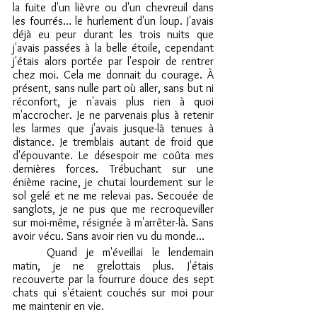
la fuite d'un lièvre ou d'un chevreuil dans 
les fourrés… le hurlement d'un loup. J'avais 
déjà eu peur durant les trois nuits que 
j'avais passées à la belle étoile, cependant 
j'étais alors portée par l'espoir de rentrer 
chez moi. Cela me donnait du courage. À 
présent, sans nulle part où aller, sans but ni 
réconfort, je n'avais plus rien à quoi 
m'accrocher. Je ne parvenais plus à retenir 
les larmes que j'avais jusque-là tenues à 
distance. Je tremblais autant de froid que 
d'épouvante. Le désespoir me coûta mes 
dernières forces. Trébuchant sur une 
énième racine, je chutai lourdement sur le 
sol gelé et ne me relevai pas. Secouée de 
sanglots, je ne pus que me recroqueviller 
sur moi-même, résignée à m'arrêter-là. Sans 
avoir vécu. Sans avoir rien vu du monde…
	Quand je m'éveillai le lendemain 
matin, je ne grelottais plus. J'étais 
recouverte par la fourrure douce des sept 
chats qui s'étaient couchés sur moi pour 
me maintenir en vie.