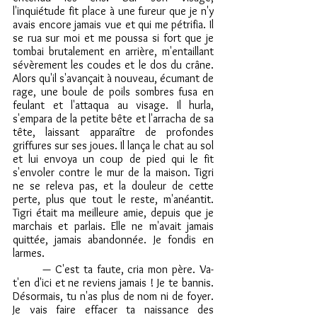
l'inquiétude fit place à une fureur que je n'y 
avais encore jamais vue et qui me pétrifia. Il 
se rua sur moi et me poussa si fort que je 
tombai brutalement en arrière, m'entaillant 
sévèrement les coudes et le dos du crâne. 
Alors qu'il s'avançait à nouveau, écumant de 
rage, une boule de poils sombres fusa en 
feulant et l'attaqua au visage. Il hurla, 
s'empara de la petite bête et l'arracha de sa 
tête, laissant apparaître de profondes 
griffures sur ses joues. Il lança le chat au sol 
et lui envoya un coup de pied qui le fit 
s'envoler contre le mur de la maison. Tigri 
ne se releva pas, et la douleur de cette 
perte, plus que tout le reste, m'anéantit. 
Tigri était ma meilleure amie, depuis que je 
marchais et parlais. Elle ne m'avait jamais 
quittée, jamais abandonnée. Je fondis en 
larmes.
	— C'est ta faute, cria mon père. Va-
t'en d'ici et ne reviens jamais ! Je te bannis. 	
Désormais, tu n'as plus de nom ni de foyer. 
Je vais faire effacer ta naissance des 