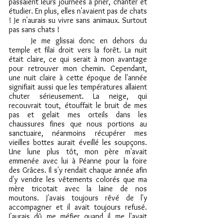
passaient leurs journées à prier, chanter et 
étudier. En plus, elles n'avaient pas de chats 
! Je n'aurais su vivre sans animaux. Surtout 
pas sans chats !
	Je me glissai donc en dehors du 
temple et filai droit vers la forêt. La nuit 
était claire, ce qui serait à mon avantage 
pour retrouver mon chemin. Cependant, 
une nuit claire à cette époque de l'année 
signifiait aussi que les températures allaient 
chuter sérieusement. La neige, qui 
recouvrait tout, étouffait le bruit de mes 
pas et gelait mes orteils dans les 
chaussures fines que nous portions au 
sanctuaire, néanmoins récupérer mes 
vieilles bottes aurait éveillé les soupçons. 
Une lune plus tôt, mon père m'avait 
emmenée avec lui à Péanne pour la foire 
des Grâces. Il s'y rendait chaque année afin 
d'y vendre les vêtements colorés que ma 
mère tricotait avec la laine de nos 
moutons. J'avais toujours rêvé de l'y 
accompagner et il avait toujours refusé. 
J'aurais dû me méfier quand il me l'avait 