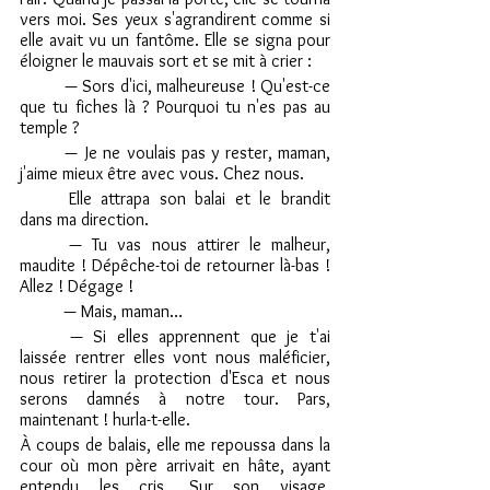
vers moi. Ses yeux s'agrandirent comme si 
elle avait vu un fantôme. Elle se signa pour 
éloigner le mauvais sort et se mit à crier :
	— Sors d'ici, malheureuse ! Qu'est-ce 
que tu fiches là ? Pourquoi tu n'es pas au 
temple ?
	— Je ne voulais pas y rester, maman, 
j'aime mieux être avec vous. Chez nous.
	Elle attrapa son balai et le brandit 
dans ma direction.
	— Tu vas nous attirer le malheur, 
maudite ! Dépêche-toi de retourner là-bas ! 
Allez ! Dégage !
	— Mais, maman…
	— Si elles apprennent que je t'ai 
laissée rentrer elles vont nous maléficier, 
nous retirer la protection d'Esca et nous 
serons damnés à notre tour. Pars, 
maintenant ! hurla-t-elle.
À coups de balais, elle me repoussa dans la 
cour où mon père arrivait en hâte, ayant 
entendu les cris. Sur son visage, 