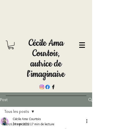
Cécile Ama
Courtois,
autrice de
l'imaginaire
Post
Tous les posts
Cécile Ama Courtois
Tous les posts
24 mai 2022
17 min de lecture