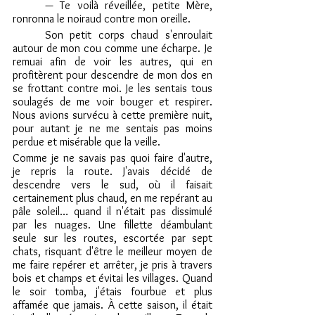
	— Te voilà réveillée, petite Mère, 
ronronna le noiraud contre mon oreille. 
	Son petit corps chaud s'enroulait 
autour de mon cou comme une écharpe. Je 
remuai afin de voir les autres, qui en 
profitèrent pour descendre de mon dos en 
se frottant contre moi. Je les sentais tous 
soulagés de me voir bouger et respirer. 
Nous avions survécu à cette première nuit, 
pour autant je ne me sentais pas moins 
perdue et misérable que la veille.
Comme je ne savais pas quoi faire d'autre, 
je repris la route. J'avais décidé de 
descendre vers le sud, où il faisait 
certainement plus chaud, en me repérant au 
pâle soleil… quand il n'était pas dissimulé 
par les nuages. Une fillette déambulant 
seule sur les routes, escortée par sept 
chats, risquant d'être le meilleur moyen de 
me faire repérer et arrêter, je pris à travers 
bois et champs et évitai les villages. Quand 
le soir tomba, j'étais fourbue et plus 
affamée que jamais. À cette saison, il était 