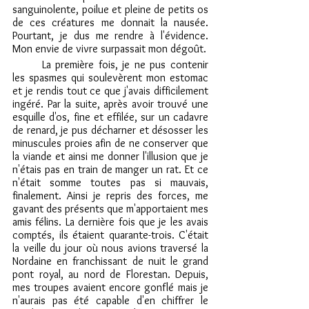
sanguinolente, poilue et pleine de petits os 
de ces créatures me donnait la nausée. 
Pourtant, je dus me rendre à l'évidence. 
Mon envie de vivre surpassait mon dégoût. 
	La première fois, je ne pus contenir 
les spasmes qui soulevèrent mon estomac 
et je rendis tout ce que j'avais difficilement 
ingéré. Par la suite, après avoir trouvé une 
esquille d'os, fine et effilée, sur un cadavre 
de renard, je pus décharner et désosser les 
minuscules proies afin de ne conserver que 
la viande et ainsi me donner l'illusion que je 
n'étais pas en train de manger un rat. Et ce 
n'était somme toutes pas si mauvais, 
finalement. Ainsi je repris des forces, me 
gavant des présents que m'apportaient mes 
amis félins. La dernière fois que je les avais 
comptés, ils étaient quarante-trois. C'était 
la veille du jour où nous avions traversé la 
Nordaine en franchissant de nuit le grand 
pont royal, au nord de Florestan. Depuis, 
mes troupes avaient encore gonflé mais je 
n'aurais pas été capable d'en chiffrer le 