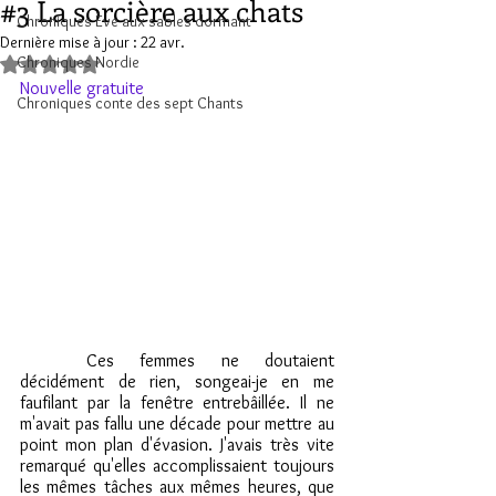
#3 La sorcière aux chats
Chroniques Ève aux sables dormant
Dernière mise à jour :
22 avr.
Chroniques Nordie
Noté NaN étoiles sur 5.
Nouvelle gratuite
Chroniques conte des sept Chants
	Ces femmes ne doutaient 
décidément de rien, songeai-je en me 
faufilant par la fenêtre entrebâillée. Il ne 
m'avait pas fallu une décade pour mettre au 
point mon plan d'évasion. J'avais très vite 
remarqué qu'elles accomplissaient toujours 
les mêmes tâches aux mêmes heures, que 