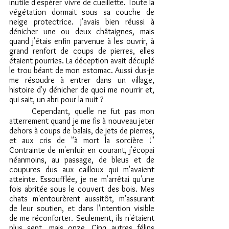
inutile d'espérer vivre de cueillette. Toute la 
végétation dormait sous sa couche de 
neige protectrice. J'avais bien réussi à 
dénicher une ou deux châtaignes, mais 
quand j'étais enfin parvenue à les ouvrir, à 
grand renfort de coups de pierres, elles 
étaient pourries. La déception avait décuplé 
le trou béant de mon estomac. Aussi dus-je 
me résoudre à entrer dans un village, 
histoire d'y dénicher de quoi me nourrir et, 
qui sait, un abri pour la nuit ?
	Cependant, quelle ne fut pas mon 
atterrement quand je me fis à nouveau jeter 
dehors à coups de balais, de jets de pierres, 
et aux cris de "à mort la sorcière !" 
Contrainte de m'enfuir en courant, j'écopai 
néanmoins, au passage, de bleus et de 
coupures dus aux cailloux qui m'avaient 
atteinte. Essoufflée, je ne m'arrêtai qu'une 
fois abritée sous le couvert des bois. Mes 
chats m'entourèrent aussitôt, m'assurant 
de leur soutien, et dans l'intention visible 
de me réconforter. Seulement, ils n'étaient 
plus sept, mais onze. Cinq autres félins 