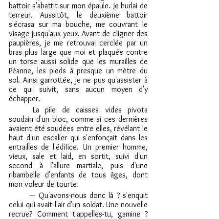
battoir s'abattit sur mon épaule. Je hurlai de 
terreur. Aussitôt, le deuxième battoir 
s'écrasa sur ma bouche, me couvrant le 
visage jusqu'aux yeux. Avant de cligner des 
paupières, je me retrouvai cerclée par un 
bras plus large que moi et plaquée contre 
un torse aussi solide que les murailles de 
Péanne, les pieds à presque un mètre du 
sol. Ainsi garrottée, je ne pus qu'assister à 
ce qui suivit, sans aucun moyen d'y 
échapper.
	La pile de caisses vides pivota 
soudain d'un bloc, comme si ces dernières 
avaient été soudées entre elles, révélant le 
haut d'un escalier qui s'enfonçait dans les 
entrailles de l'édifice. Un premier homme, 
vieux, sale et laid, en sortit, suivi d'un 
second à l'allure martiale, puis d'une 
ribambelle d'enfants de tous âges, dont 
mon voleur de tourte.
	— Qu'avons-nous donc là ? s'enquit 
celui qui avait l'air d'un soldat. Une nouvelle 
recrue? Comment t'appelles-tu, gamine ? 