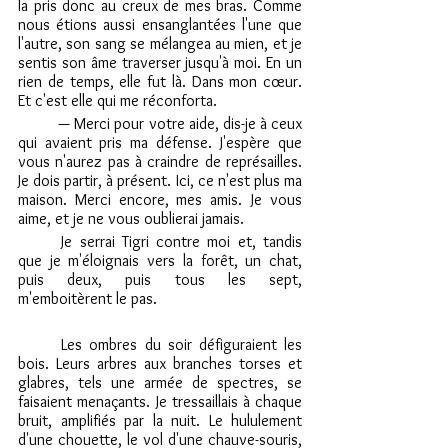
la pris donc au creux de mes bras. Comme 
nous étions aussi ensanglantées l'une que 
l'autre, son sang se mélangea au mien, et je 
sentis son âme traverser jusqu'à moi. En un 
rien de temps, elle fut là. Dans mon cœur. 
Et c'est elle qui me réconforta. 
	— Merci pour votre aide, dis-je à ceux 
qui avaient pris ma défense. J'espère que 
vous n'aurez pas à craindre de représailles. 
Je dois partir, à présent. Ici, ce n'est plus ma 
maison. Merci encore, mes amis. Je vous 
aime, et je ne vous oublierai jamais.
	Je serrai Tigri contre moi et, tandis 
que je m'éloignais vers la forêt, un chat, 
puis deux, puis tous les sept, 
m'emboitèrent le pas.
	Les ombres du soir défiguraient les 
bois. Leurs arbres aux branches torses et 
glabres, tels une armée de spectres, se 
faisaient menaçants. Je tressaillais à chaque 
bruit, amplifiés par la nuit. Le hululement 
d'une chouette, le vol d'une chauve-souris, 