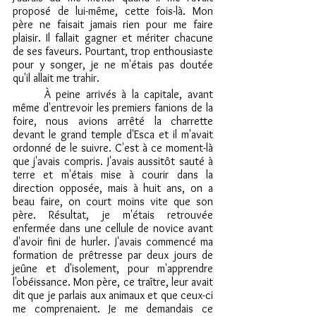
proposé de lui-même, cette fois-là. Mon 
père ne faisait jamais rien pour me faire 
plaisir. Il fallait gagner et mériter chacune 
de ses faveurs. Pourtant, trop enthousiaste 
pour y songer, je ne m'étais pas doutée 
qu'il allait me trahir.
	À peine arrivés à la capitale, avant 
même d'entrevoir les premiers fanions de la 
foire, nous avions arrêté la charrette 
devant le grand temple d'Esca et il m'avait 
ordonné de le suivre. C'est à ce moment-là 
que j'avais compris. J'avais aussitôt sauté à 
terre et m'étais mise à courir dans la 
direction opposée, mais à huit ans, on a 
beau faire, on court moins vite que son 
père. Résultat, je m'étais retrouvée 
enfermée dans une cellule de novice avant 
d'avoir fini de hurler. J'avais commencé ma 
formation de prêtresse par deux jours de 
jeûne et d'isolement, pour m'apprendre 
l'obéissance. Mon père, ce traître, leur avait 
dit que je parlais aux animaux et que ceux-ci 
me comprenaient. Je me demandais ce 