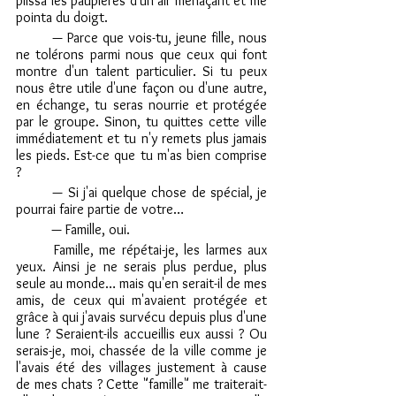
plissa les paupières d'un air menaçant et me 
pointa du doigt.
	— Parce que vois-tu, jeune fille, nous 
ne tolérons parmi nous que ceux qui font 
montre d'un talent particulier. Si tu peux 
nous être utile d'une façon ou d'une autre, 
en échange, tu seras nourrie et protégée 
par le groupe. Sinon, tu quittes cette ville 
immédiatement et tu n'y remets plus jamais 
les pieds. Est-ce que tu m'as bien comprise 
?
	— Si j'ai quelque chose de spécial, je 
pourrai faire partie de votre…
	— Famille, oui.
	Famille, me répétai-je, les larmes aux 
yeux. Ainsi je ne serais plus perdue, plus 
seule au monde… mais qu'en serait-il de mes 
amis, de ceux qui m'avaient protégée et 
grâce à qui j'avais survécu depuis plus d'une 
lune ? Seraient-ils accueillis eux aussi ? Ou 
serais-je, moi, chassée de la ville comme je 
l'avais été des villages justement à cause 
de mes chats ? Cette "famille" me traiterait-