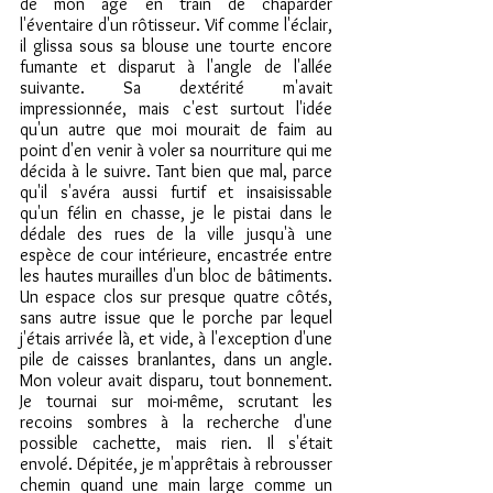
de mon âge en train de chaparder 
l'éventaire d'un rôtisseur. Vif comme l'éclair, 
il glissa sous sa blouse une tourte encore 
fumante et disparut à l'angle de l'allée 
suivante. Sa dextérité m'avait 
impressionnée, mais c'est surtout l'idée 
qu'un autre que moi mourait de faim au 
point d'en venir à voler sa nourriture qui me 
décida à le suivre. Tant bien que mal, parce 
qu'il s'avéra aussi furtif et insaisissable 
qu'un félin en chasse, je le pistai dans le 
dédale des rues de la ville jusqu'à une 
espèce de cour intérieure, encastrée entre 
les hautes murailles d'un bloc de bâtiments. 
Un espace clos sur presque quatre côtés, 
sans autre issue que le porche par lequel 
j'étais arrivée là, et vide, à l'exception d'une 
pile de caisses branlantes, dans un angle. 
Mon voleur avait disparu, tout bonnement. 
Je tournai sur moi-même, scrutant les 
recoins sombres à la recherche d'une 
possible cachette, mais rien. Il s'était 
envolé. Dépitée, je m'apprêtais à rebrousser 
chemin quand une main large comme un 