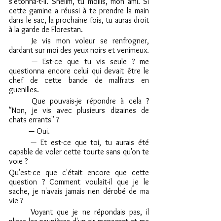
s'étonna-t-il. Shelim, tu mollis, mon ami. Si 
cette gamine a réussi à te prendre la main 
dans le sac, la prochaine fois, tu auras droit 
à la garde de Florestan. 
	Je vis mon voleur se renfrogner, 
dardant sur moi des yeux noirs et venimeux.
	— Est-ce que tu vis seule ? me 
questionna encore celui qui devait être le 
chef de cette bande de malfrats en 
guenilles.
	Que pouvais-je répondre à cela ? 
"Non, je vis avec plusieurs dizaines de 
chats errants" ?
	— Oui.
	— Et est-ce que toi, tu aurais été 
capable de voler cette tourte sans qu'on te 
voie ? 
Qu'est-ce que c'était encore que cette 
question ? Comment voulait-il que je le 
sache, je n'avais jamais rien dérobé de ma 
vie ?
	Voyant que je ne répondais pas, il 