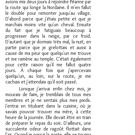
avions mis deux jours à rejoindre Péanne par 
la route qui longe la Nordaine. Il m'en fallut 
le double pour remonter jusqu'au village. 
D'abord parce que j'étais petite et que je 
marchais moins vite qu'un cheval. Ensuite 
du fait que je fatiguais beaucoup à 
progresser dans la neige, par ce froid. 
D'autant que je dormais très mal, la nuit, en 
partie parce que je grelottais et aussi à 
cause de ma peur que quelqu'un me trouve 
et me ramène au temple. C'était également 
pour cette raison qu'il me fallut quatre 
jours. À chaque fois que j'apercevais 
quelqu'un, au loin, sur la route, je me 
cachais et j'attendais qu'il soit passé.
	Lorsque j'arrivai enfin chez moi, je 
mourais de faim, je tremblais de tous mes 
membres et je ne sentais plus mes pieds. 
J'entrai en titubant dans la cuisine, où je 
savais pouvoir trouver ma mère, à cette 
heure de la journée. Elle devait être en train 
de préparer le repas du soir. D'ailleurs, une 
succulente odeur de ragoût flottait dans 
l'air. Quand je passai la porte, elle se tourna 