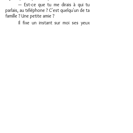
	— Est-ce que tu me dirais à qui tu 
parlais, au téléphone ? C'est quelqu'un de ta 
famille ? Une petite amie ?
	Il fixe un instant sur moi ses yeux 
sombres, redevenus sérieux. Va-t-il me 
répondre, ou m'envoyer bouler ?
	— Il y a eu ma petite sœur Ana. Puis 
ma sœur aînée Mirna. Puis ma mère, et 
enfin, ma grand-mère.
	— Elles te manquent beaucoup ?
	— Tout le temps.
	Il a l'air si triste.
	— On est très famille. Très proches. 
Alors… c'est un peu dur.
	— Il n'y a que des filles, dans ta famille 
? demandé-je en riant, pour alléger un peu 
l'ambiance.
	— Maintenant, oui, répond-il avec 
encore plus de gravité. Mes deux grands-
pères sont morts pendant la guerre 
d'indépendance. L'un en 1992 et l'autre en 
1995. Je ne les ai pas connus. Mon père a 