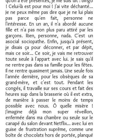
qu'on a été présentés, je me suis dit : bingo 
! Celui-là est pour moi ! J'ai vite déchanté… 
Je ne peux même pas dire que je ne lui plais 
pas parce qu'en fait, personne ne 
l'intéresse. En un an, il n'a abordé aucune 
fille et n'a pas non plus paru attiré par les 
garçons. Rien, personne, nada. C'est un 
asocial sociopathe. Enfin, jusqu'à présent, 
je disais ça pour déconner, et par dépit, 
mais ce soir… Ce soir, je vais me retrouver 
toute seule à l'appart avec lui. Je sais qu'il 
ne rentre pas dans sa famille pour les fêtes. 
Il ne rentre quasiment jamais. Une seule fois 
l'année dernière, pour les obsèques de sa 
grand-mère, et c'est tout. Pendant les 
congés, il travaille sur ses cours et fait des 
heures sup dans la brasserie où il est extra, 
de manière à passer le moins de temps 
possible avec nous. Ô quelle misère ! 
J'imagine déjà mon super réveillon, 
enfermée dans ma chambre ou seule sur le 
canapé du salon devant Netflix… avec lui en 
guise de frustration suprême, comme une 
boîte de chocolats hors de portée, planqué 