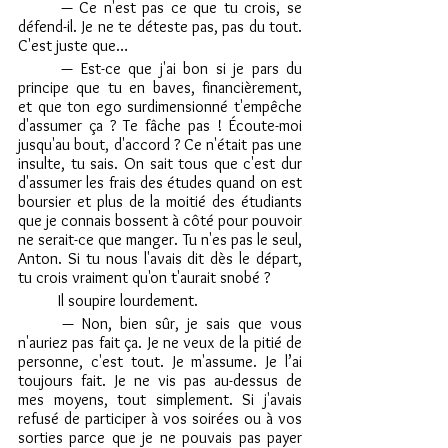
	— Ce n'est pas ce que tu crois, se 
défend-il. Je ne te déteste pas, pas du tout. 
C'est juste que…
	— Est-ce que j'ai bon si je pars du 
principe que tu en baves, financièrement, 
et que ton ego surdimensionné t'empêche 
d'assumer ça ? Te fâche pas ! Écoute-moi 
jusqu'au bout, d'accord ? Ce n'était pas une 
insulte, tu sais. On sait tous que c'est dur 
d'assumer les frais des études quand on est 
boursier et plus de la moitié des étudiants 
que je connais bossent à côté pour pouvoir 
ne serait-ce que manger. Tu n'es pas le seul, 
Anton. Si tu nous l'avais dit dès le départ, 
tu crois vraiment qu'on t'aurait snobé ?
	Il soupire lourdement.
	— Non, bien sûr, je sais que vous 
n'auriez pas fait ça. Je ne veux de la pitié de 
personne, c'est tout. Je m'assume. Je l’ai 
toujours fait. Je ne vis pas au-dessus de 
mes moyens, tout simplement. Si j'avais 
refusé de participer à vos soirées ou à vos 
sorties parce que je ne pouvais pas payer 