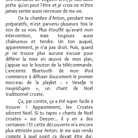
prête qu'on peut l'être et je crois ne m'être 
jamais sentie aussi nerveuse de ma vie.
	De la chambre d'Anton, pendant mes 
préparatifs, m'est parvenu plusieurs fois le 
son de sa voix. Plus étouffé qu'avant mon 
intervention, mais toujours aussi 
chaleureux et tendre. Un ton auquel, 
apparemment, je n'ai pas droit. Puis, quand 
je ne trouve plus aucune excuse pour 
différer la mise en œuvre de mon plan, 
j'appuie sur le bouton de la télécommande. 
L'enceinte Bluetooth de mon iPod 
commence à diffuser doucement le premier 
morceau de la playlist : « Veselje ti 
navješćujem », un chant de Noël 
traditionnel croate.
	Ça, par contre, ça a été super facile à 
trouver ! Apparemment, les Croates 
adorent Noël. Si tu tapes « chants de Noël 
croates » sur Deezer… il y en a des 
centaines ! Et cette découverte m'a encore 
plus attristée pour Anton. Je me suis rendu 
compte à quel point ça devait être dur, 