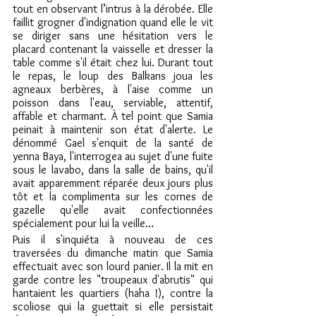
tout en observant l’intrus à la dérobée. Elle 
faillit grogner d'indignation quand elle le vit 
se diriger sans une hésitation vers le 
placard contenant la vaisselle et dresser la 
table comme s'il était chez lui. Durant tout 
le repas, le loup des Balkans joua les 
agneaux berbères, à l'aise comme un 
poisson dans l'eau, serviable, attentif, 
affable et charmant. À tel point que Samia 
peinait à maintenir son état d'alerte. Le 
dénommé Gael s'enquit de la santé de 
yenna Baya, l'interrogea au sujet d'une fuite 
sous le lavabo, dans la salle de bains, qu'il 
avait apparemment réparée deux jours plus 
tôt et la complimenta sur les cornes de 
gazelle qu'elle avait confectionnées 
spécialement pour lui la veille…
Puis il s'inquiéta à nouveau de ces 
traversées du dimanche matin que Samia 
effectuait avec son lourd panier. Il la mit en 
garde contre les "troupeaux d'abrutis" qui 
hantaient les quartiers (haha !), contre la 
scoliose qui la guettait si elle persistait 