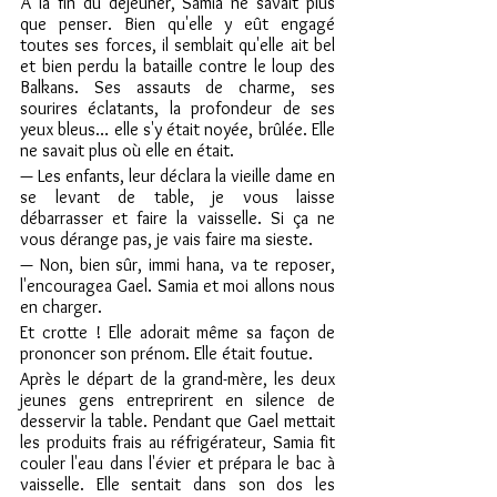
À la fin du déjeuner, Samia ne savait plus 
que penser. Bien qu'elle y eût engagé 
toutes ses forces, il semblait qu'elle ait bel 
et bien perdu la bataille contre le loup des 
Balkans. Ses assauts de charme, ses 
sourires éclatants, la profondeur de ses 
yeux bleus… elle s'y était noyée, brûlée. Elle 
ne savait plus où elle en était.
— Les enfants, leur déclara la vieille dame en 
se levant de table, je vous laisse 
débarrasser et faire la vaisselle. Si ça ne 
vous dérange pas, je vais faire ma sieste.
— Non, bien sûr, immi hana, va te reposer, 
l'encouragea Gael. Samia et moi allons nous 
en charger.
Et crotte ! Elle adorait même sa façon de 
prononcer son prénom. Elle était foutue.
Après le départ de la grand-mère, les deux 
jeunes gens entreprirent en silence de 
desservir la table. Pendant que Gael mettait 
les produits frais au réfrigérateur, Samia fit 
couler l'eau dans l'évier et prépara le bac à 
vaisselle. Elle sentait dans son dos les 