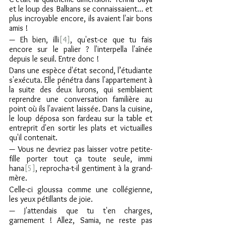
et le loup des Balkans se connaissaient… et 
plus incroyable encore, ils avaient l'air bons 
amis !
— Eh bien, illi
[4]
, qu'est-ce que tu fais 
encore sur le palier ? l'interpella l'aînée 
depuis le seuil. Entre donc !
Dans une espèce d'état second, l’étudiante 
s'exécuta. Elle pénétra dans l'appartement à 
la suite des deux lurons, qui semblaient 
reprendre une conversation familière au 
point où ils l'avaient laissée. Dans la cuisine, 
le loup déposa son fardeau sur la table et 
entreprit d'en sortir les plats et victuailles 
qu'il contenait.
— Vous ne devriez pas laisser votre petite-
fille porter tout ça toute seule, immi 
hana
[5]
, reprocha-t-il gentiment à la grand-
mère.
Celle-ci gloussa comme une collégienne, 
les yeux pétillants de joie.
— J'attendais que tu t'en charges, 
garnement ! Allez, Samia, ne reste pas 