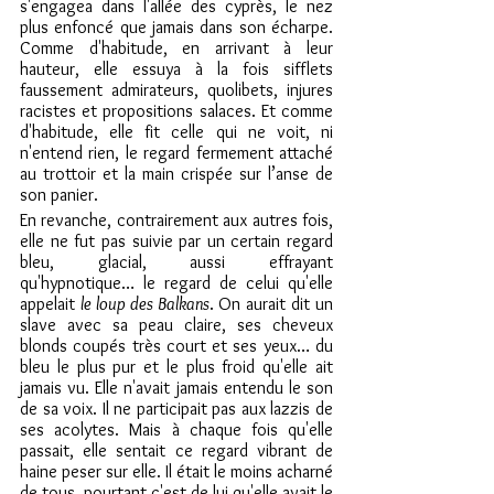
s'engagea dans l'allée des cyprès, le nez 
plus enfoncé que jamais dans son écharpe. 
Comme d'habitude, en arrivant à leur 
hauteur, elle essuya à la fois sifflets 
faussement admirateurs, quolibets, injures 
racistes et propositions salaces. Et comme 
d'habitude, elle fit celle qui ne voit, ni 
n'entend rien, le regard fermement attaché 
au trottoir et la main crispée sur l’anse de 
son panier.
En revanche, contrairement aux autres fois, 
elle ne fut pas suivie par un certain regard 
bleu, glacial, aussi effrayant 
qu'hypnotique… le regard de celui qu'elle 
appelait 
le loup des Balkans
. On aurait dit un 
slave avec sa peau claire, ses cheveux 
blonds coupés très court et ses yeux… du 
bleu le plus pur et le plus froid qu'elle ait 
jamais vu. Elle n'avait jamais entendu le son 
de sa voix. Il ne participait pas aux lazzis de 
ses acolytes. Mais à chaque fois qu'elle 
passait, elle sentait ce regard vibrant de 
haine peser sur elle. Il était le moins acharné 
de tous, pourtant c'est de lui qu'elle avait le 