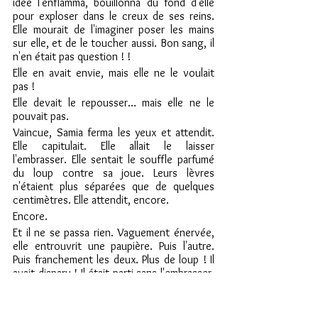
idée l'enflamma, bouillonna du fond d'elle 
pour exploser dans le creux de ses reins. 
Elle mourait de l'imaginer poser les mains 
sur elle, et de le toucher aussi. Bon sang, il 
n'en était pas question ! !
Elle en avait envie, mais elle ne le voulait 
pas !
Elle devait le repousser… mais elle ne le 
pouvait pas.
Vaincue, Samia ferma les yeux et attendit. 
Elle capitulait. Elle allait le laisser 
l'embrasser. Elle sentait le souffle parfumé 
du loup contre sa joue. Leurs lèvres 
n'étaient plus séparées que de quelques 
centimètres. Elle attendit, encore.
Encore.
Et il ne se passa rien. Vaguement énervée, 
elle entrouvrit une paupière. Puis l'autre. 
Puis franchement les deux. Plus de loup ! Il 
avait disparu ! Il était parti sans l'embrasser, 
le… ! !
Ouf ! Quel soulagement !