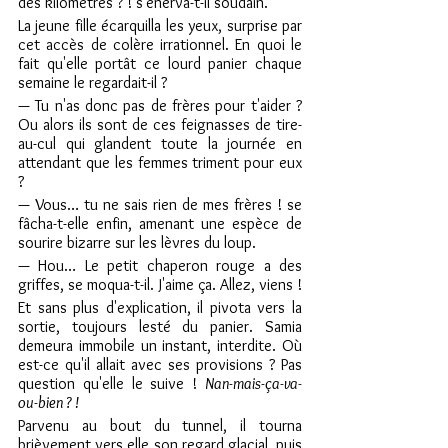
des kilomètres ? ! s'énerva-t-il soudain.
La jeune fille écarquilla les yeux, surprise par 
cet accès de colère irrationnel. En quoi le 
fait qu'elle portât ce lourd panier chaque 
semaine le regardait-il ?
— Tu n'as donc pas de frères pour t'aider ? 
Ou alors ils sont de ces feignasses de tire-
au-cul qui glandent toute la journée en 
attendant que les femmes triment pour eux 
?
— Vous… tu ne sais rien de mes frères ! se 
fâcha-t-elle enfin, amenant une espèce de 
sourire bizarre sur les lèvres du loup.
— Hou… Le petit chaperon rouge a des 
griffes, se moqua-t-il. J'aime ça. Allez, viens !
Et sans plus d'explication, il pivota vers la 
sortie, toujours lesté du panier. Samia 
demeura immobile un instant, interdite. Où 
est-ce qu'il allait avec ses provisions ? Pas 
question qu'elle le suive ! 
Nan-mais-ça-va-
ou-bien ? !
Parvenu au bout du tunnel, il tourna 
brièvement vers elle son regard glacial, puis 