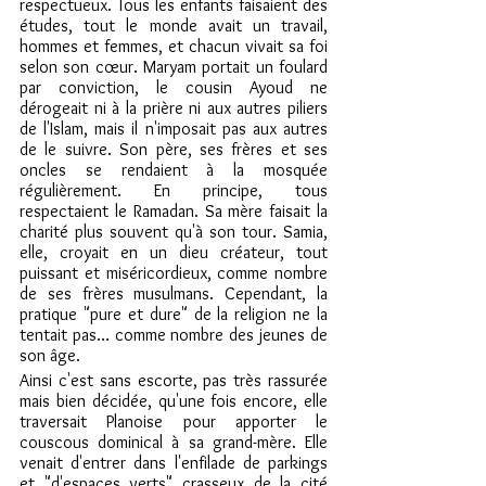
respectueux. Tous les enfants faisaient des 
études, tout le monde avait un travail, 
hommes et femmes, et chacun vivait sa foi 
selon son cœur. Maryam portait un foulard 
par conviction, le cousin Ayoud ne 
dérogeait ni à la prière ni aux autres piliers 
de l'Islam, mais il n'imposait pas aux autres 
de le suivre. Son père, ses frères et ses 
oncles se rendaient à la mosquée 
régulièrement. En principe, tous 
respectaient le Ramadan. Sa mère faisait la 
charité plus souvent qu'à son tour. Samia, 
elle, croyait en un dieu créateur, tout 
puissant et miséricordieux, comme nombre 
de ses frères musulmans. Cependant, la 
pratique "pure et dure" de la religion ne la 
tentait pas… comme nombre des jeunes de 
son âge.
Ainsi c'est sans escorte, pas très rassurée 
mais bien décidée, qu'une fois encore, elle 
traversait Planoise pour apporter le 
couscous dominical à sa grand-mère. Elle 
venait d'entrer dans l'enfilade de parkings 
et "d'espaces verts" crasseux de la cité 