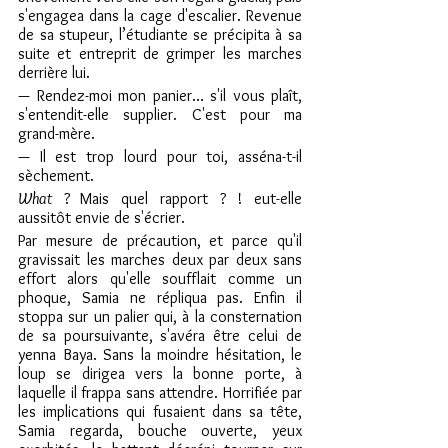
s'engagea dans la cage d'escalier. Revenue 
de sa stupeur, l’étudiante se précipita à sa 
suite et entreprit de grimper les marches 
derrière lui.
— Rendez-moi mon panier… s'il vous plaît, 
s'entendit-elle supplier. C'est pour ma 
grand-mère.
— Il est trop lourd pour toi, asséna-t-il 
sèchement.
What
 ?
Mais quel rapport ? ! eut-elle 
aussitôt envie de s'écrier.
Par mesure de précaution, et parce qu'il 
gravissait les marches deux par deux sans 
effort alors qu'elle soufflait comme un 
phoque, Samia ne répliqua pas. Enfin il 
stoppa sur un palier qui, à la consternation 
de sa poursuivante, s'avéra être celui de 
yenna Baya. Sans la moindre hésitation, le 
loup se dirigea vers la bonne porte, à 
laquelle il frappa sans attendre. Horrifiée par 
les implications qui fusaient dans sa tête, 
Samia regarda, bouche ouverte, yeux 