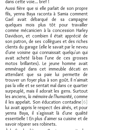
dans cette voie… bref !
Aussi fière que si elle parlait de son propre 
fils, yenna Baya raconta à Samia comment 
Gael avait débarqué de sa campagne 
quelques mois plus tôt pour travailler 
comme mécanicien à la concession Harley 
Davidson, et combien il était apprécié de 
son patron, de ses collègues et des riches 
clients du garage (elle le savait par le neveu 
d'une voisine qui connaissait quelqu'un qui 
avait acheté là-bas l’une de ces grosses 
motos brillantes). Le jeune homme avait 
emménagé dans cet immeuble décati en 
attendant que sa paie lui permette de 
trouver un foyer plus à son goût. Il n'aimait 
pas la ville et se sentait mal dans ce quartier 
surpeuplé, mais il adorait les gens. Surtout 
les anciens, 
la mémoire de l'humanité
, comme 
il les appelait. Son éducation contadine
[6]
lui avait appris le respect des aînés, et pour 
yenna Baya, il s'agissait là d'une qualité 
essentielle ! En plus d'aimer sa cuisine et de 
savoir réparer ses robinets.