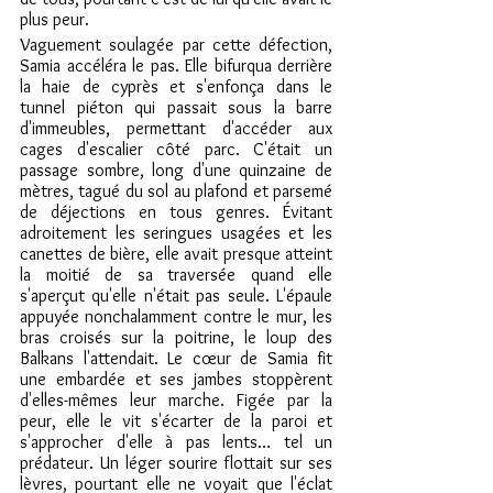
plus peur.
Vaguement soulagée par cette défection, 
Samia accéléra le pas. Elle bifurqua derrière 
la haie de cyprès et s'enfonça dans le 
tunnel piéton qui passait sous la barre 
d'immeubles, permettant d'accéder aux 
cages d'escalier côté parc. C'était un 
passage sombre, long d'une quinzaine de 
mètres, tagué du sol au plafond et parsemé 
de déjections en tous genres. Évitant 
adroitement les seringues usagées et les 
canettes de bière, elle avait presque atteint 
la moitié de sa traversée quand elle 
s'aperçut qu'elle n'était pas seule. L'épaule 
appuyée nonchalamment contre le mur, les 
bras croisés sur la poitrine, le loup des 
Balkans l'attendait. Le cœur de Samia fit 
une embardée et ses jambes stoppèrent 
d'elles-mêmes leur marche. Figée par la 
peur, elle le vit s'écarter de la paroi et 
s'approcher d'elle à pas lents… tel un 
prédateur. Un léger sourire flottait sur ses 
lèvres, pourtant elle ne voyait que l'éclat 