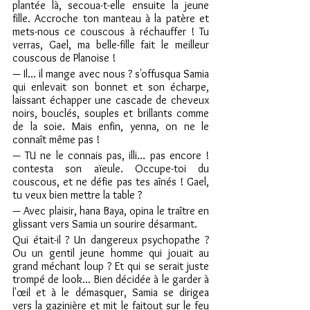
plantée là, secoua-t-elle ensuite la jeune 
fille. Accroche ton manteau à la patère et 
mets-nous ce couscous à réchauffer ! Tu 
verras, Gael, ma belle-fille fait le meilleur 
couscous de Planoise !
— Il… il mange avec nous ? s'offusqua Samia 
qui enlevait son bonnet et son écharpe, 
laissant échapper une cascade de cheveux 
noirs, bouclés, souples et brillants comme 
de la soie. Mais enfin, yenna, on ne le 
connaît même pas !
— TU ne le connais pas, illi… pas encore ! 
contesta son aïeule. Occupe-toi du 
couscous, et ne défie pas tes aînés ! Gael, 
tu veux bien mettre la table ?
— Avec plaisir, hana Baya, opina le traître en 
glissant vers Samia un sourire désarmant.
Qui était-il ? Un dangereux psychopathe ? 
Ou un gentil jeune homme qui jouait au 
grand méchant loup ? Et qui se serait juste 
trompé de look... Bien décidée à le garder à 
l'œil et à le démasquer, Samia se dirigea 
vers la gazinière et mit le faitout sur le feu 