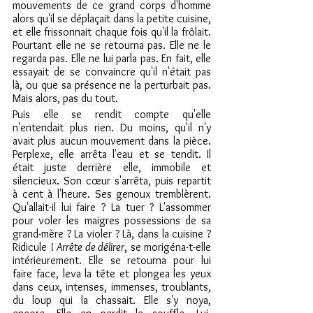
mouvements de ce grand corps d'homme 
alors qu'il se déplaçait dans la petite cuisine, 
et elle frissonnait chaque fois qu'il la frôlait. 
Pourtant elle ne se retourna pas. Elle ne le 
regarda pas. Elle ne lui parla pas. En fait, elle 
essayait de se convaincre qu'il n'était pas 
là, ou que sa présence ne la perturbait pas. 
Mais alors, pas du tout.
Puis elle se rendit compte qu'elle 
n'entendait plus rien. Du moins, qu'il n'y 
avait plus aucun mouvement dans la pièce. 
Perplexe, elle arrêta l'eau et se tendit. Il 
était juste derrière elle, immobile et 
silencieux. Son cœur s'arrêta, puis repartit 
à cent à l'heure. Ses genoux tremblèrent. 
Qu'allait-il lui faire ? La tuer ? L'assommer 
pour voler les maigres possessions de sa 
grand-mère ? La violer ? Là, dans la cuisine ? 
Ridicule ! 
Arrête de délirer
, se morigéna-t-elle 
intérieurement. Elle se retourna pour lui 
faire face, leva la tête et plongea les yeux 
dans ceux, intenses, immenses, troublants, 
du loup qui la chassait. Elle s'y noya, 