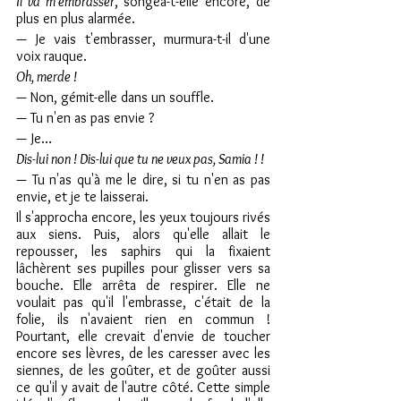
Il va m'embrasser
, songea-t-elle encore, de 
plus en plus alarmée.
— Je vais t'embrasser, murmura-t-il d'une 
voix rauque.
Oh, merde !
— Non, gémit-elle dans un souffle.
— Tu n'en as pas envie ?
— Je…
Dis-lui non ! Dis-lui que tu ne veux pas, Samia ! !
— Tu n'as qu'à me le dire, si tu n'en as pas 
envie, et je te laisserai.
Il s'approcha encore, les yeux toujours rivés 
aux siens. Puis, alors qu'elle allait le 
repousser, les saphirs qui la fixaient 
lâchèrent ses pupilles pour glisser vers sa 
bouche. Elle arrêta de respirer. Elle ne 
voulait pas qu'il l'embrasse, c'était de la 
folie, ils n'avaient rien en commun ! 
Pourtant, elle crevait d'envie de toucher 
encore ses lèvres, de les caresser avec les 
siennes, de les goûter, et de goûter aussi 
ce qu'il y avait de l'autre côté. Cette simple 