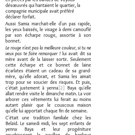
désœuvrés qui hantaient le quartier, la 
compagnie municipale avait préféré 
déclarer forfait.
Aussi Samia marchait-elle d'un pas rapide, 
les yeux baissés, le visage à demi camouflé 
par son écharpe rouge, assortie à son 
bonnet.
Le rouge n'est pas la meilleure couleur, si tu ne 
veux pas te faire remarquer !
 lui avait dit sa 
mère avant de la laisser sortir. Seulement 
cette écharpe et ce bonnet de laine 
écarlates étaient un cadeau de sa grand-
mère, qu'elle adorait, et Samia les aimait 
trop pour se soucier des risques. Et puis, 
c'était justement à yenna
[2]
 Baya qu'elle 
allait rendre visite le dimanche matin. La voir 
arborer ces vêtements lui ferait au moins 
autant plaisir que le couscous maison 
qu'elle lui apportait chaque fin de semaine.
C'était une tradition familiale chez les 
Belaïd. Le samedi midi, les sept enfants de 
yenna Baya et leur progéniture 
envahissaient le pavillon de banlieue 