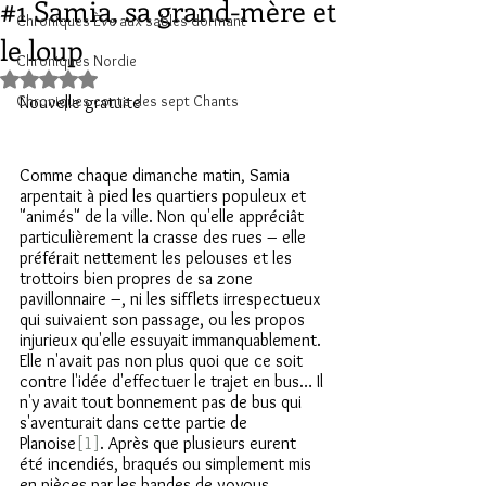
#1 Samia, sa grand-mère et
Chroniques Ève aux sables dormant
le loup
Chroniques Nordie
Noté NaN étoiles sur 5.
Chroniques conte des sept Chants
Nouvelle gratuite
Comme chaque dimanche matin, Samia 
arpentait à pied les quartiers populeux et 
"animés" de la ville. Non qu'elle appréciât 
particulièrement la crasse des rues – elle 
préférait nettement les pelouses et les 
trottoirs bien propres de sa zone 
pavillonnaire –, ni les sifflets irrespectueux 
qui suivaient son passage, ou les propos 
injurieux qu'elle essuyait immanquablement. 
Elle n'avait pas non plus quoi que ce soit 
contre l'idée d'effectuer le trajet en bus… Il 
n'y avait tout bonnement pas de bus qui 
s'aventurait dans cette partie de 
Planoise
[1]
. Après que plusieurs eurent 
été incendiés, braqués ou simplement mis 
en pièces par les bandes de voyous 