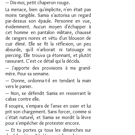
— Dis-moi, petit chaperon rouge.
La menace, bien qu'implicite, n'en était pas 
moins tangible. Samia s'autorisa un regard 
par-dessus son épaule. Personne en vue, 
évidemment. Aucun moyen d'échapper à 
cet homme en pantalon militaire, chaussé 
de rangers noires et vêtu d'un blouson de 
cuir élimé. Elle se fit la réflexion, un peu 
absurde, qu'il n'arborait ni tatouage ni 
piercing. Elle trouva ça étonnant, et plutôt 
rassurant. C'est ce détail qui la décida.
— J'apporte des provisions à ma grand-
mère. Pour sa semaine.
— Donne, ordonna-t-il en tendant la main 
vers le panier.
— Non, se défendit Samia en resserrant le 
cabas contre elle.
Il soupira, s'empara de l'anse en osier et lui 
prit son chargement. Sans forcer, comme si 
c'était naturel, et Samia se mordit la lèvre 
pour s'empêcher de protester encore.
— Et tu portes ça tous les dimanches sur 