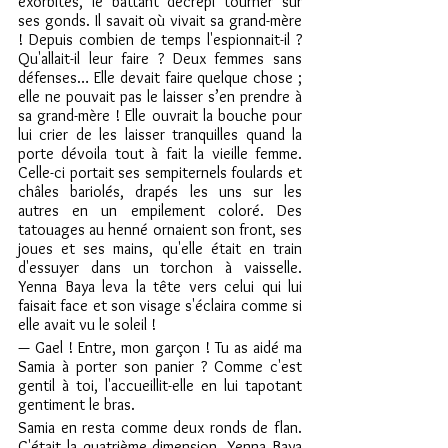
exorbités, le battant décrépi tourner sur 
ses gonds. Il savait où vivait sa grand-mère 
! Depuis combien de temps l'espionnait-il ? 
Qu'allait-il leur faire ? Deux femmes sans 
défenses… Elle devait faire quelque chose ; 
elle ne pouvait pas le laisser s’en prendre à 
sa grand-mère ! Elle ouvrait la bouche pour 
lui crier de les laisser tranquilles quand la 
porte dévoila tout à fait la vieille femme. 
Celle-ci portait ses sempiternels foulards et 
châles bariolés, drapés les uns sur les 
autres en un empilement coloré. Des 
tatouages au henné ornaient son front, ses 
joues et ses mains, qu'elle était en train 
d'essuyer dans un torchon à vaisselle. 
Yenna Baya leva la tête vers celui qui lui 
faisait face et son visage s'éclaira comme si 
elle avait vu le soleil !
— Gael ! Entre, mon garçon ! Tu as aidé ma 
Samia à porter son panier ? Comme c'est 
gentil à toi, l'accueillit-elle en lui tapotant 
gentiment le bras.
Samia en resta comme deux ronds de flan. 
C'était la quatrième dimension. Yenna Baya 