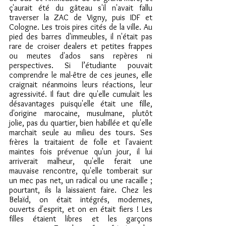
ç'aurait été du gâteau s'il n'avait fallu 
traverser la ZAC de Vigny, puis IDF et 
Cologne. Les trois pires cités de la ville. Au 
pied des barres d'immeubles, il n'était pas 
rare de croiser dealers et petites frappes 
ou meutes d'ados sans repères ni 
perspectives. Si l’étudiante pouvait 
comprendre le mal-être de ces jeunes, elle 
craignait néanmoins leurs réactions, leur 
agressivité. Il faut dire qu'elle cumulait les 
désavantages puisqu'elle était une fille, 
d'origine marocaine, musulmane, plutôt 
jolie, pas du quartier, bien habillée et qu'elle 
marchait seule au milieu des tours. Ses 
frères la traitaient de folle et l'avaient 
maintes fois prévenue qu'un jour, il lui 
arriverait malheur, qu'elle ferait une 
mauvaise rencontre, qu'elle tomberait sur 
un mec pas net, un radical ou une racaille ; 
pourtant, ils la laissaient faire. Chez les 
Belaïd, on était intégrés, modernes, 
ouverts d'esprit, et on en était fiers ! Les 
filles étaient libres et les garçons 