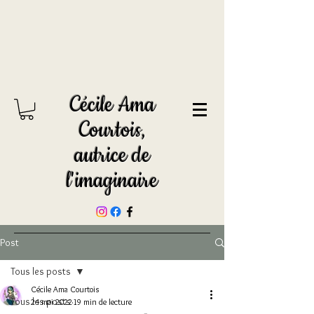
Cécile Ama
Courtois,
autrice de
l'imaginaire
Post
Tous les posts
Cécile Ama Courtois
Tous les posts
24 mai 2022
19 min de lecture