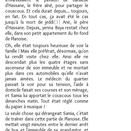
d'Hassane, le frère aîné, pour partager le 
couscous. Et cela durait depuis… toujours, 
en fait. En tout cas, ça avait été le cas 
jusqu'à la mort de jeddi
[3]
 Anir, le père 
d'Hassane. Depuis, yenna Baya restait chez 
elle, dans son petit appartement du fin fond 
de Planoise.
Oh, elle était toujours heureuse de voir la 
famille ! Mais elle préférait, désormais, qu'on 
lui rendît visite chez elle. Ainsi elle ne 
descendait plus les quatre étages sans 
ascenseur de son immeuble et ne montait 
plus dans ces automobiles qu'elle n'avait 
jamais aimées. Le médecin du quartier 
passait la voir pour sa tension, l'aide à 
domicile faisait ses courses et son ménage, 
et Samia lui apportait le couscous tous les 
dimanches matin. Tout était réglé comme 
du papier à musique !
La seule chose qui dérangeait Samia, c'était 
de traîner dans cette partie de Planoise. Elle 
mettait vingt minutes entre le dernier arrêt 
de bus et l'immeuble de sa grand-mère, et 