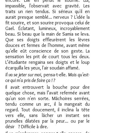
encore. Elle en perdit le souffle. Lui, 
impassible, l'observait avec gravité. Les 
traits un rien tendus. Si sérieux qu'il en 
aurait presque semblé… nerveux ? L'idée la 
fit sourire, et son sourire provoqua celui de 
Gael. Éclatant, lumineux, incroyablement 
beau. Si beau que la main de Samia se leva. 
Que ses doigts effleurèrent les lèvres 
douces et fermes de l'homme, avant même 
qu'elle eût conscience de son geste. La 
sensation les prit de court tous les deux. 
L’étudiante rengaina ses doigts et le loup 
écarquilla les yeux, l'air soudain affamé.
Il va se jeter sur moi
, pensa-t-elle. 
Mais qu'est-
ce qui m'a pris de faire ça ! ?
Il avait entrouvert la bouche pour dire 
quelque chose, mais l’avait refermée avant 
qu'un son n'en sorte. Mâchoires serrées, 
tendu comme un arc, il la mangeait du 
regard. Tout doucement, il inclina la tête 
vers elle, sans lâcher un instant ses 
prunelles dilatées par la peur… ou par le 
désir   ? Difficile à dire.