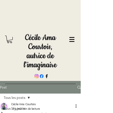
Cécile Ama
Courtois,
autrice de
l'imaginaire
Post
Tous les posts
Cécile Ama Courtois
Tous les posts
17 juin
2 min de lecture