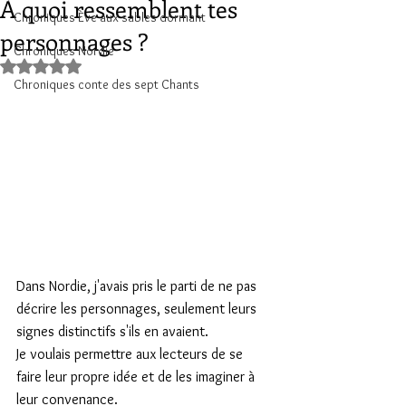
À quoi ressemblent tes
Chroniques Ève aux sables dormant
personnages ?
Chroniques Nordie
Noté NaN étoiles sur 5.
Chroniques conte des sept Chants
Dans Nordie, j'avais pris le parti de ne pas 
décrire les personnages, seulement leurs 
signes distinctifs s'ils en avaient.
Je voulais permettre aux lecteurs de se 
faire leur propre idée et de les imaginer à 
leur convenance.