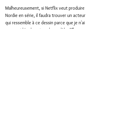
Malheureusement, si Netflix veut produire 
Nordie en série, il faudra trouver un acteur 
qui ressemble à ce dessin parce que je n'ai 
aucune idée de qui est le modèle. 🤣 
Et vous, ça vous intéresse de savoir 
comment l'auteur imagine ses personnages 
?
Si vous avez lu Nordie, vous les imaginiez 
comment, Deijan et Guilendria ?
question
bonus
en savoir plus
anecdote
Personnage préféré
Au delà du roman
Guilendria
Nordie
Romantasy
Romance médiévale